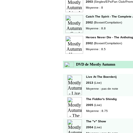
2003
(Singles/EPs/Fan Club/Prom
Moyenne : 8
Catch The Spirit - The Complete
2002
(Boxset/Compilation)
Moyenne : 8.8
Heroes Never Die - The Antholo
2002
(Boxset/Compilation)
Moyenne : 8.5
DVD de Mostly Autumn
Live At The Boerderij
2013
(Live)
Moyenne : pas de note
The Fiddler's Shindig
2005
(Live)
Moyenne : 8.75
The "v" Show
2004
(Live)