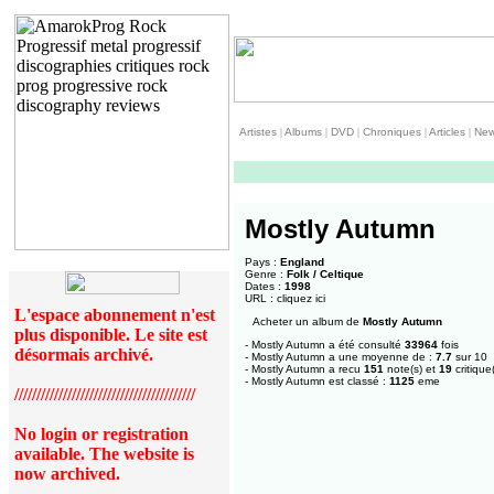
Artistes
|
Albums
|
DVD
|
Chroniques
|
Articles
|
Ne
Mostly Autumn
Pays :
England
Genre :
Folk / Celtique
Dates :
1998
URL :
cliquez ici
L'espace abonnement n'est
Acheter un album de
Mostly Autumn
plus disponible. Le site est
- Mostly Autumn a été consulté
33964
fois
désormais archivé.
- Mostly Autumn a une moyenne de :
7.7
sur 10
- Mostly Autumn a recu
151
note(s) et
19
critique
- Mostly Autumn est classé :
1125
eme
/////////////////////////////////////////
No login or registration
available. The website is
now archived.