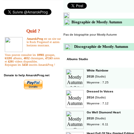
Biographie de Mostly Autumn
Quid ?
Pas de biographie pour Mostly Autumn
AmarokProg
est un site sur
le Rock Progressif et autres
horizons musicaux.
Discographie de Mostly Autumn
Vous pouvez consulter les
10981
groupes,
63281
albums,
4032
chroniques,
47243
notes
Albums Studio
et
4201
videos disponibles.
Rejoignez les
3458
inscrits AmarokProg !
White Rainbow
Donate to help AmarokProg.net
2018
(Studio)
Moyenne : 7.25
Dressed In Voices
2014
(Studio)
Moyenne : 7.12
Go Well Diamond Heart
2010
(Studio)
Moyenne : 6.11
Heart Full Of Sky (limited Edition