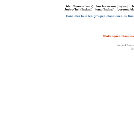
Alan Simon
(France)
Ian Anderson
(England)
T
Jethro Tull
(England)
Iona
(England)
Loreena Mc
Consulter tous les groupes classiques du Roc
Statistiques Groupes
AmarokProg - 
le