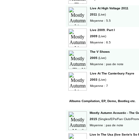
Live At High Voltage 2011
2011
(Live)
Moyenne : 5.5
Live 2009. Part I
2009
(Live)
Moyenne : 6.5
The V Shows
2005
(Live)
Moyenne : pas de note
Live At The Canterbury Fayre
2003
(Live)
Moyenne : 7
Albums Compilation, EP, Demo, Bootleg etc.
Mostly Autumn Acoustic - The G
2015
(Singles/EPs/Fan Club/Prom
Moyenne : pas de note
Live In The Usa (live Serie's So 