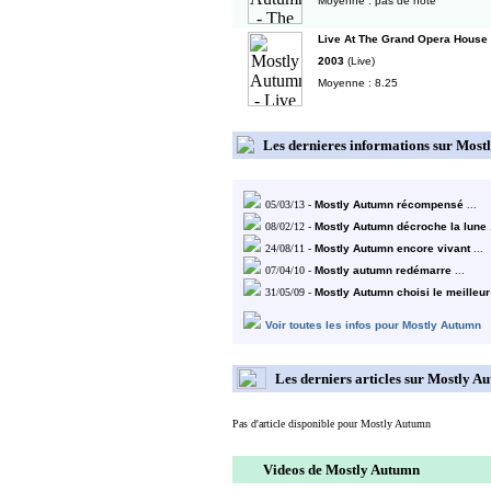
Moyenne : pas de note
Live At The Grand Opera House
2003
(Live)
Moyenne : 8.25
Les dernieres informations sur Mos
05/03/13 -
Mostly Autumn récompensé
...
08/02/12 -
Mostly Autumn décroche la lune
.
24/08/11 -
Mostly Autumn encore vivant
...
07/04/10 -
Mostly autumn redémarre
...
31/05/09 -
Mostly Autumn choisi le meilleur
Voir toutes les infos pour Mostly Autumn
Les derniers articles sur Mostly A
Pas d'article disponible pour Mostly Autumn
Videos de Mostly Autumn