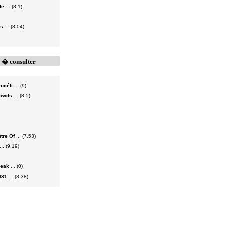
le
... (8.1)
ss
... (8.04)
s � consulter
rocéli
... (9)
rowds
... (8.5)
ntre Of
... (7.53)
... (9.19)
reak
... (0)
981
... (8.38)