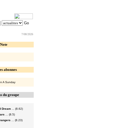
7/08/2026
 Note
es abonnes
 On A Sunday
s du groupe
nd Dream
... (8.62)
ears
... (8.5)
trangers
... (8.23)