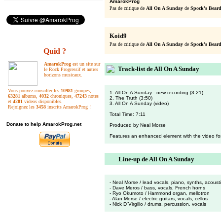
AmarokProg
Pas de critique de
All On A Sunday
de
Spock's Bear
Koid9
Pas de critique de
All On A Sunday
de
Spock's Bear
Quid ?
AmarokProg
est un site sur
Track-list de All On A Sunday
le Rock Progressif et autres
horizons musicaux.
Vous pouvez consulter les
10981
groupes,
1. All On A Sunday - new recording (3:21)
63281
albums,
4032
chroniques,
47243
notes
2. The Truth (3:50)
et
4201
videos disponibles.
3. All On A Sunday (video)
Rejoignez les
3458
inscrits AmarokProg !
Total Time: 7:11
Donate to help AmarokProg.net
Produced by Neal Morse
Features an enhanced element with the video for
Line-up de All On A Sunday
- Neal Morse / lead vocals, piano, synths, acousti
- Dave Meros / bass, vocals, French horns
- Ryo Okumoto / Hammond organ, mellotron
- Alan Morse / electric guitars, vocals, cellos
- Nick D´Virgilio / drums, percussion, vocals