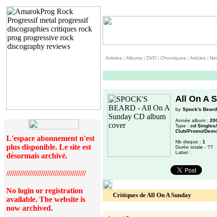
Artistes
|
Albums
|
DVD
|
Chroniques
|
Articles
|
Ne
All On A 
by
Spock's Beard
Année album :
20
Type :
cd Singles
Club/Promo/Demo
L'espace abonnement n'est
Nb disque :
1
plus disponible. Le site est
Durée totale - ??
Label :
désormais archivé.
/////////////////////////////////////////
No login or registration
Critiques de All On A Sunday
available. The website is
now archived.