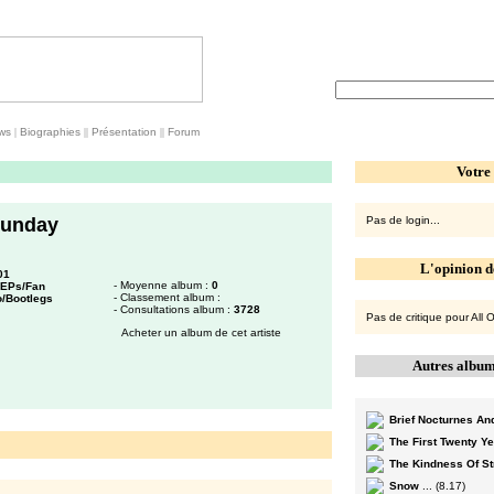
ws
|
Biographies
||
Présentation
||
Forum
Votre
Sunday
Pas de login...
L'opinion d
01
- Moyenne album :
0
/EPs/Fan
- Classement album :
/Bootlegs
- Consultations album :
3728
Pas de critique pour All
Acheter un album de cet artiste
Autres album
Brief Nocturnes A
The First Twenty Y
The Kindness Of S
Snow
... (8.17)