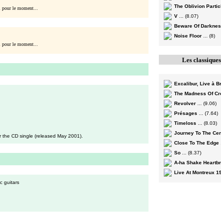
The Oblivion Partic
d
pour le moment...
V
... (8.07)
Beware Of Darkne
Noise Floor
... (8)
d
pour le moment...
Les classique
Excalibur, Live à B
The Madness Of C
Revolver
... (9.06)
Présages
... (7.64)
Timeloss
... (8.03)
Journey To The Ce
 the CD single (released May 2001).
Close To The Edge
So
... (8.37)
A-ha Shake Heartb
Live At Montreux 1
c guitars