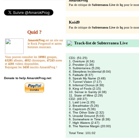
AmarokProg
Pas de critique de
Subterranea Live
de
Iq
pour le mom
Koid9
Pas de critique de
Subterranea Live
de
Iq
pour le mom
Quid ?
AmarokProg
est un site sur
Track-list de Subterranea Live
le Rock Progressif et autres
horizons musicaux.
Vous pouvez consulter les
10981
groupes,
CD1: (51:25)
63281
albums,
4032
chroniques,
47243
notes
1. Overture (4:34)
et
4201
videos disponibles.
2. Provider (1:36)
Rejoignez les
3458
inscrits AmarokProg !
3. Subterranea (5;29)
4. Sleepless Incidental (6:04)
5. Failsafe (8:37)
Donate to help AmarokProg.net
6. Speak My Name (3:48)
7. Tunnel Vision (7:17)
8. Infernal Chorus (4:38)
9. King of Fools (2:15)
10. Sense in Sanity (4:38)
11. State of Mine (2:29)
CD2: (49:37)
1. Laid Low (1:35)
2. Breathtaker (5;26)
3. Capricorn (5;36)
4. The Other Side (2:32)
5. Unsolid Ground (5;03)
6. Somewhere in Time (6:38)
7. High Waters (2:47)
8. The Narrow Margin (20:00)
Total Time: 101:02