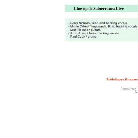
Line-up de Subterranea Live
- Peter Nicholls / lead and backing vocals
- Martin Orford / keyboards, flute, backing vocals
- Mike Holmes / guitars
- John Jowitt / bass, backing vocals
- Paul Cook / drums
Statistiques Groupes
AmarokProg - 
le