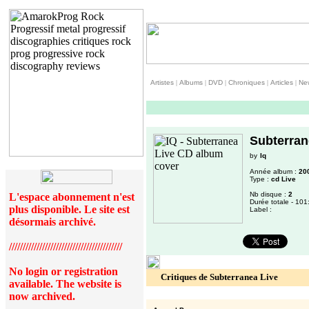
Artistes
|
Albums
|
DVD
|
Chroniques
|
Articles
|
Ne
Subterran
by
Iq
Année album :
20
Type :
cd Live
Nb disque :
2
L'espace abonnement n'est
Durée totale - 101
plus disponible. Le site est
Label :
désormais archivé.
/////////////////////////////////////////
No login or registration
Critiques de Subterranea Live
available. The website is
now archived.