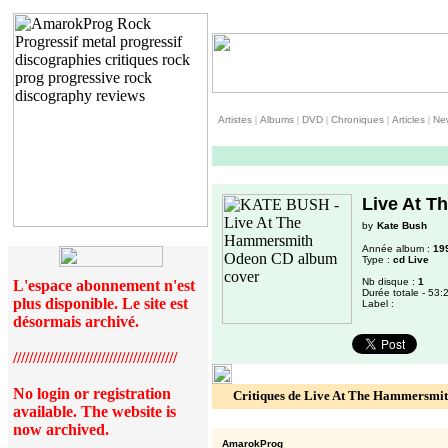
Artistes
|
Albums
|
DVD
|
Chroniques
|
Articles
|
Ne
Live At 
by
Kate Bush
Année album :
19
Type :
cd Live
Nb disque :
1
L'espace abonnement n'est
Durée totale - 53:
plus disponible. Le site est
Label :
désormais archivé.
/////////////////////////////////////////
No login or registration
Critiques de Live At The Hammersmi
available. The website is
now archived.
AmarokProg