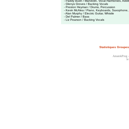
- Paddy Bush / Mandolin, Vocal Harmonies, Addit
- Glenys Groves / Backing Vocals
- Preston Heyman / Drums, Percussion
- Kevin McAlea / Piano, Keyboards, Saxophone, 
- Alan Murphy / Electric Guitar, Whistle
- Del Palmer / Bass
- Liz Pearson / Backing Vocals
Statistiques Groupes
AmarokProg - 
le