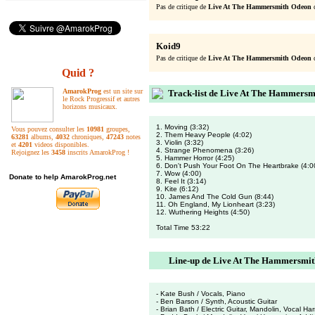
Pas de critique de
Live At The Hammersmith Odeon
Koid9
Pas de critique de
Live At The Hammersmith Odeon
Quid ?
AmarokProg
est un site sur
Track-list de Live At The Hammers
le Rock Progressif et autres
horizons musicaux.
1. Moving (3:32)
Vous pouvez consulter les
10981
groupes,
2. Them Heavy People (4:02)
63281
albums,
4032
chroniques,
47243
notes
3. Violin (3:32)
et
4201
videos disponibles.
4. Strange Phenomena (3:26)
Rejoignez les
3458
inscrits AmarokProg !
5. Hammer Horror (4:25)
6. Don't Push Your Foot On The Heartbrake (4:0
7. Wow (4:00)
Donate to help AmarokProg.net
8. Feel It (3:14)
9. Kite (6:12)
10. James And The Cold Gun (8:44)
11. Oh England, My Lionheart (3:23)
12. Wuthering Heights (4:50)
Total Time 53:22
Line-up de Live At The Hammersmi
- Kate Bush / Vocals, Piano
- Ben Barson / Synth, Acoustic Guitar
- Brian Bath / Electric Guitar, Mandolin, Vocal H